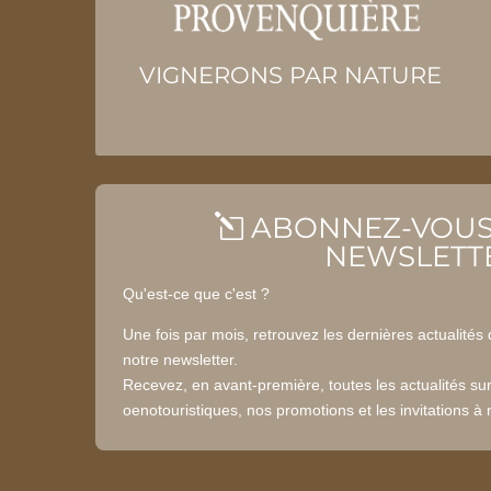
VIGNERONS PAR NATURE
ABONNEZ-VOUS
l
NEWSLETT
Qu'est-ce que c'est ?
Une fois par mois, retrouvez les dernières actualité
notre newsletter.
Recevez, en avant-première, toutes les actualités su
oenotouristiques, nos promotions et les invitations à