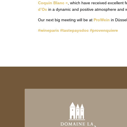
Coquin Blanc »
, which have received excellent 
d’Oc
in a dynamic and positive atmosphere and 
Our next big meeting will be at
ProWein
in Düssel
#wineparis
#tastepaysdoc
#provenquiere