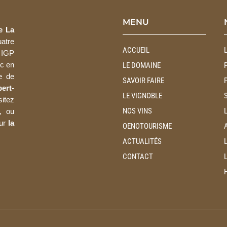
MENU
e La
atre
ACCUEIL
 IGP
c en
LE DOMAINE
e de
SAVOIR FAIRE
ert-
LE VIGNOBLE
sitez
NOS VINS
, ou
sur
la
OENOTOURISME
ACTUALITÉS
CONTACT