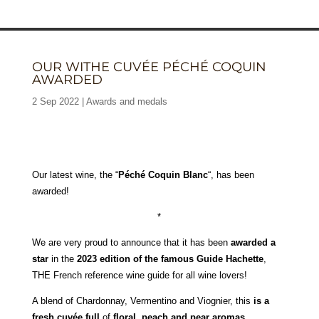
OUR WITHE CUVÉE PÉCHÉ COQUIN
AWARDED
2 Sep 2022
Awards and medals
Our latest wine, the “
Péché Coquin Blanc
“, has been
awarded!
*
We are very proud to announce that it has been
awarded a
star
in the
2023 edition of the famous Guide Hachette
,
THE French reference wine guide for all wine lovers!
A blend of Chardonnay, Vermentino and Viognier, this
is a
fresh cuvée full
of
floral, peach and pear aromas
.